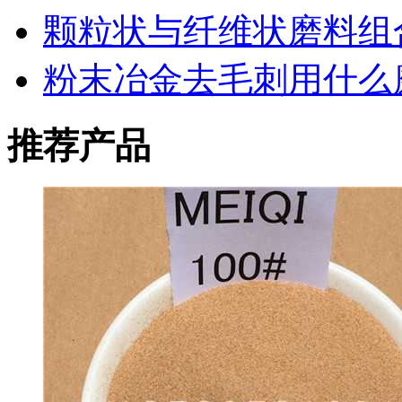
颗粒状与纤维状磨料组
粉末冶金去毛刺用什么
推荐产品