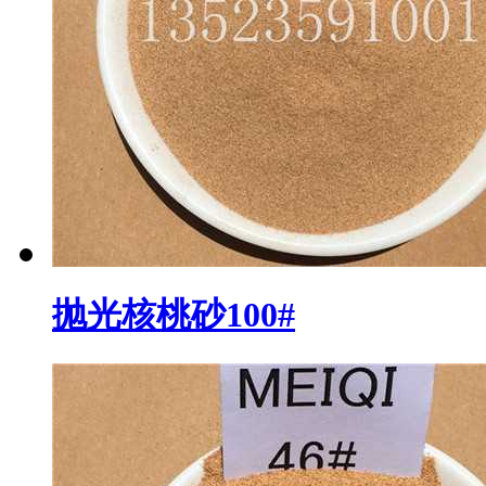
抛光核桃砂100#