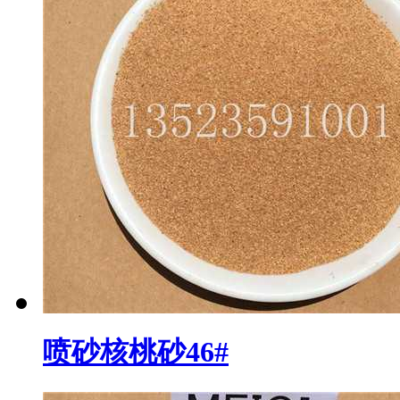
喷砂核桃砂46#