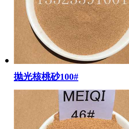
抛光核桃砂100#