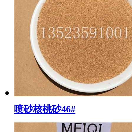
喷砂核桃砂46#