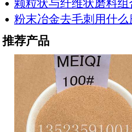
颗粒状与纤维状磨料组
粉末冶金去毛刺用什么
推荐产品