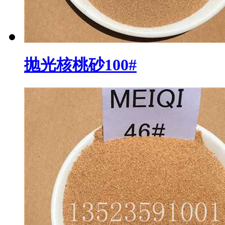
抛光核桃砂100#