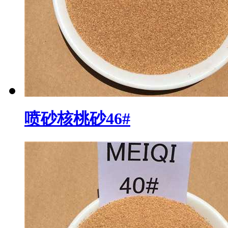
喷砂核桃砂46#