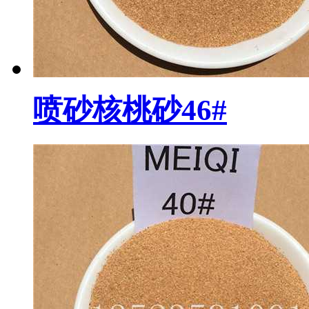
喷砂核桃砂46#