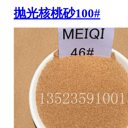
抛光核桃砂100#